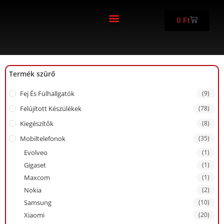
0
Ft
FELÚJÍTOTT KÉSZÜLÉKEK
Termék szürő
Fej És Fülhallgatók
(9)
Felújított Készülékek
(78)
Kiegészítők
(8)
Mobiltelefonok
(35)
Evolveo
(1)
Gigaset
(1)
Maxcom
(1)
Nokia
(2)
Samsung
(10)
Xiaomi
(20)