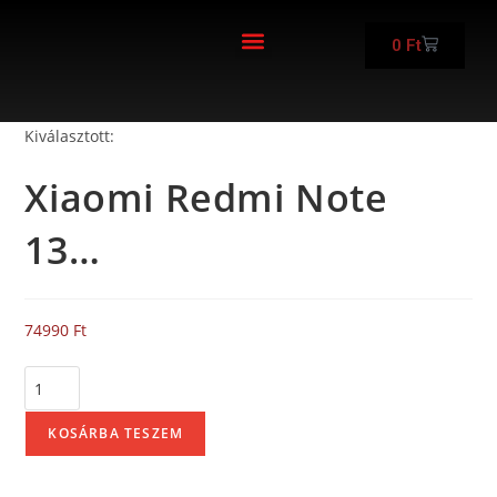
0
Ft
FELÚJÍTOTT KÉSZÜLÉKEK
Kiválasztott:
Xiaomi Redmi Note
13…
74990
Ft
KOSÁRBA TESZEM