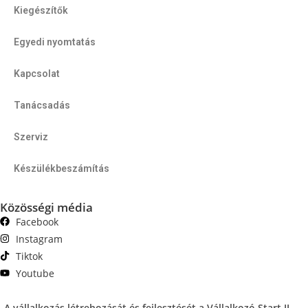
Kiegészítők
Egyedi nyomtatás
Kapcsolat
Tanácsadás
Szerviz
Készülékbeszámítás
Közösségi média
Facebook
Instagram
Tiktok
Youtube
„A vállalkozás létrehozását és fejlesztését a Vállalkozó Start II.