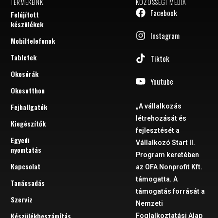
TERMÉKEINK
KÖZÖSSÉGI MÉDIA
Facebook
Felújított
készülékek
Instagram
Mobiltelefonok
Tabletek
Tiktok
Okosórák
Youtube
Okosotthon
Fejhallgatók
„A vállalkozás
létrehozását és
Kiegészítők
fejlesztését a
Egyedi
Vállalkozó Start II.
nyomtatás
Program keretében
Kapcsolat
az OFA Nonprofit Kft.
támogatta. A
Tanácsadás
támogatás forrását a
Szerviz
Nemzeti
Készülékbeszámítás
Foglalkoztatási Alap