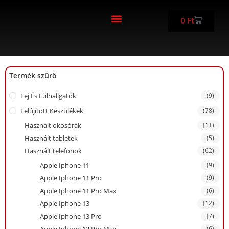
0
Ft
FELÚJÍTOTT KÉSZÜLÉKEK
Termék szürő
Fej És Fülhallgatók
(9)
Felújított Készülékek
(78)
Használt okosórák
(11)
Használt tabletek
(5)
Használt telefonok
(62)
Apple Iphone 11
(9)
Apple Iphone 11 Pro
(9)
Apple Iphone 11 Pro Max
(6)
Apple Iphone 13
(12)
Apple Iphone 13 Pro
(7)
(6)