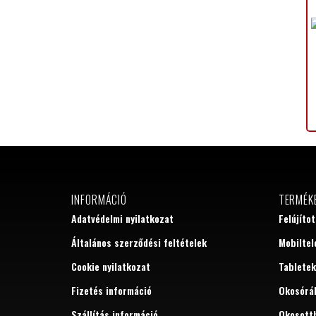
INFORMÁCIÓ
TERMÉK
Adatvédelmi nyilatkozat
Felújíto
Általános szerződési feltételek
Mobiltel
Cookie nyilatkozat
Tabletek
Fizetés információ
Okosórá
Szállítás információ
Okosott