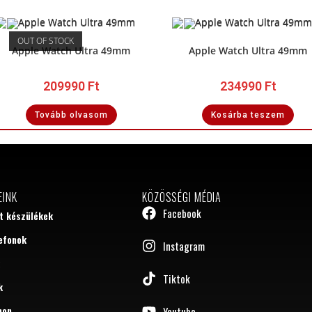
OUT OF STOCK
Apple Watch Ultra 49mm
Apple Watch Ultra 49mm
209990
Ft
234990
Ft
Tovább olvasom
Kosárba teszem
EINK
KÖZÖSSÉGI MÉDIA
Facebook
tt készülékek
efonok
Instagram
Tiktok
k
hon
Youtube