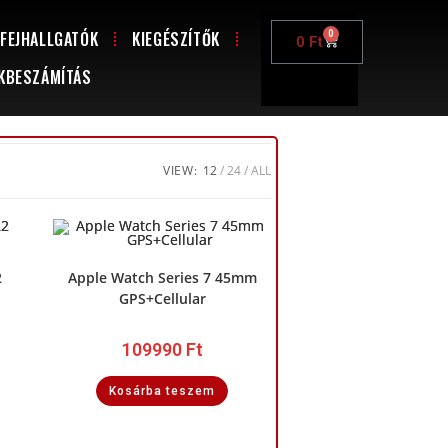
FEJHALLGATÓK
KIEGÉSZÍTŐK
0
0
Ft
KBESZÁMÍTÁS
VIEW:
12
24
ALL
2
Apple Watch Series 7 45mm
GPS+Cellular
109990
Ft
Kosárba teszem