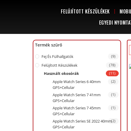
FELÚJÍTOTT KÉSZÜLÉKEK
MOBI
EGYEDI NYOMTA
Termék szürő
Fej És Fülhallgatók
(9)
Felújított Készülékek
(78)
Használt okosórák
(11)
Apple Watch Series 6 40mm
(2)
GPS+Cellular
Apple Watch Series 7 41mm
(1)
GPS+Cellular
Apple Watch Series 7 45mm
(1)
GPS+Cellular
Apple Watch Series SE 2022 40mm
(2)
GPS+Cellular