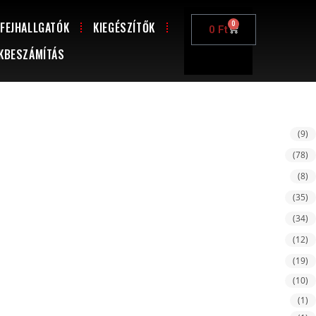
FEJHALLGATÓK
KIEGÉSZÍTŐK
0
0
Ft
KBESZÁMÍTÁS
(9)
(78)
(8)
(35)
(34)
(12)
(19)
(10)
(1)