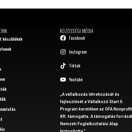
EINK
KÖZÖSSÉGI MÉDIA
Facebook
tt készülékek
efonok
Instagram
Tiktok
k
hon
Youtube
atók
„A vállalkozás létrehozását és
tők
fejlesztését a Vállalkozó Start II.
yomtatás
Program keretében az OFA Nonprofi
Kft. támogatta. A támogatás forrását
at
Nemzeti Foglalkoztatási Alap
dás
biztosította.”