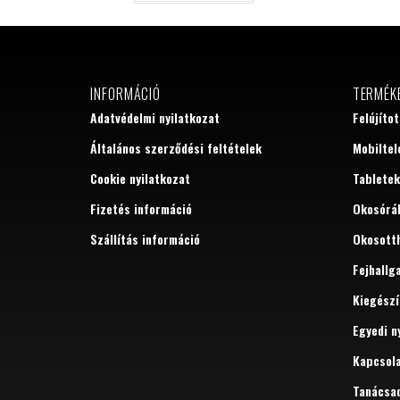
INFORMÁCIÓ
TERMÉK
Adatvédelmi nyilatkozat
Felújíto
Általános szerződési feltételek
Mobiltel
Cookie nyilatkozat
Tabletek
Fizetés információ
Okosórá
Szállítás információ
Okosott
Fejhallg
Kiegészí
Egyedi n
Kapcsol
Tanácsa