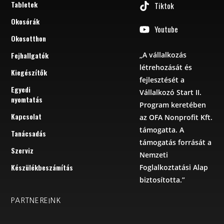
Tabletek
Tiktok
Okosórák
Youtube
Okosotthon
Fejhallgatók
„A vállalkozás
létrehozását és
Kiegészítők
fejlesztését a
Egyedi
Vállalkozó Start II.
nyomtatás
Program keretében
Kapcsolat
az OFA Nonprofit Kft.
támogatta. A
Tanácsadás
támogatás forrását a
Szerviz
Nemzeti
Készülékbeszámítás
Foglalkoztatási Alap
biztosította.”
PARTNEREINK