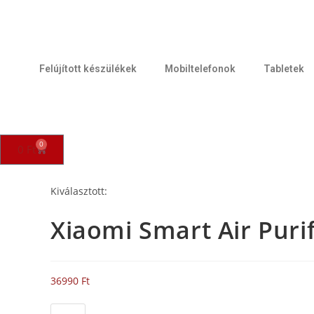
Felújított készülékek
Mobiltelefonok
Tabletek
0
0
Ft
Kiválasztott:
Xiaomi Smart Air Puri
36990
Ft