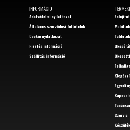
INFORMÁCIÓ
TERMÉK
Adatvédelmi nyilatkozat
Felújíto
Általános szerződési feltételek
Mobiltel
Cookie nyilatkozat
Tabletek
Fizetés információ
Okosórá
Szállítás információ
Okosott
Fejhallg
Kiegészí
Egyedi n
Kapcsol
Tanácsa
Szerviz
Készülé