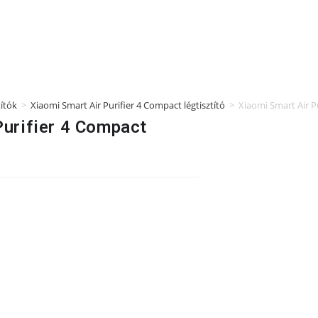
títók
>
Xiaomi Smart Air Purifier 4 Compact légtisztító
>
Xiaomi Smart Air Pu
Purifier 4 Compact