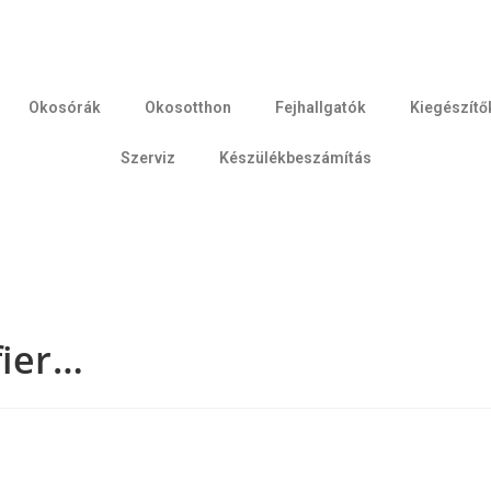
Okosórák
Okosotthon
Fejhallgatók
Kiegészítő
Szerviz
Készülékbeszámítás
fier…