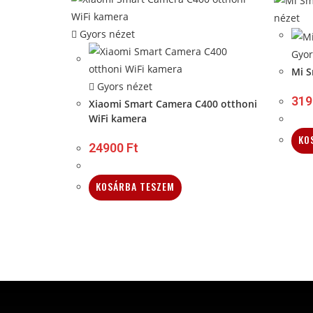
nézet
Gyors nézet
Gyor
Mi S
Gyors nézet
31
Xiaomi Smart Camera C400 otthoni
WiFi kamera
KO
24900
Ft
KOSÁRBA TESZEM