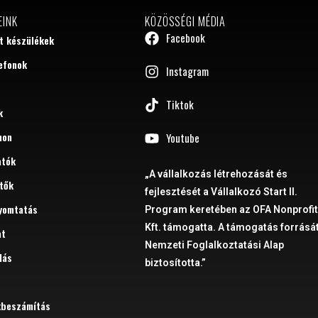
EINK
KÖZÖSSÉGI MÉDIA
Facebook
tt készülékek
efonok
Instagram
Tiktok
k
hon
Youtube
atók
„A vállalkozás létrehozását és
tők
fejlesztését a Vállalkozó Start II.
yomtatás
Program keretében az OFA Nonprofi
Kft. támogatta. A támogatás forrását
at
Nemzeti Foglalkoztatási Alap
dás
biztosította.”
kbeszámítás