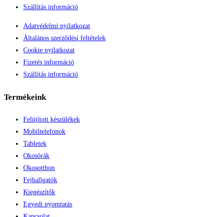
Szállítás információ
Adatvédelmi nyilatkozat
Általános szerződési feltételek
Cookie nyilatkozat
Fizetés információ
Szállítás információ
Termékeink
Felújított készülékek
Mobiltelefonok
Tabletek
Okosórák
Okosotthon
Fejhallgatók
Kiegészítők
Egyedi nyomtatás
Kapcsolat