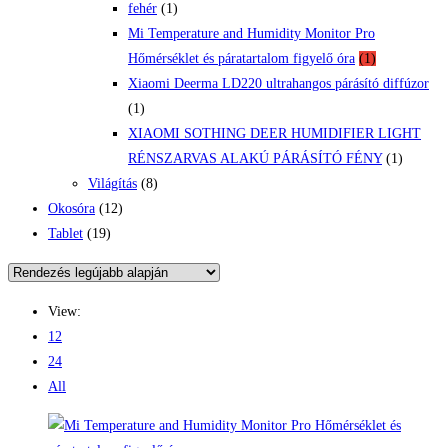
fehér
(1)
Mi Temperature and Humidity Monitor Pro
Hőmérséklet és páratartalom figyelő óra
(1)
Xiaomi Deerma LD220 ultrahangos párásító diffúzor
(1)
XIAOMI SOTHING DEER HUMIDIFIER LIGHT
RÉNSZARVAS ALAKÚ PÁRÁSÍTÓ FÉNY
(1)
Világítás
(8)
Okosóra
(12)
Tablet
(19)
View:
12
24
All