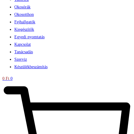
Okosórák
Okosotthon
Fejhallgatók
Kiegészítők
Egyedi nyomtatás
Kapcsolat
Tanácsadás
Szerviz
Készülékbeszámítás
0
Ft
0