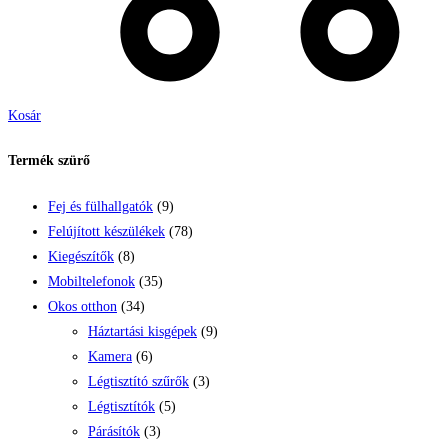
Kosár
Termék szürő
Fej és fülhallgatók
(9)
Felújított készülékek
(78)
Kiegészítők
(8)
Mobiltelefonok
(35)
Okos otthon
(34)
Háztartási kisgépek
(9)
Kamera
(6)
Légtisztító szűrők
(3)
Légtisztítók
(5)
Párásítók
(3)