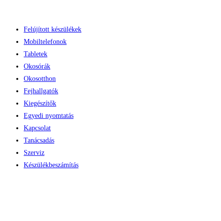
Skip
to
Felújított készülékek
content
Mobiltelefonok
Tabletek
Okosórák
Okosotthon
Fejhallgatók
Kiegészítők
Egyedi nyomtatás
Kapcsolat
Tanácsadás
Szerviz
Készülékbeszámítás