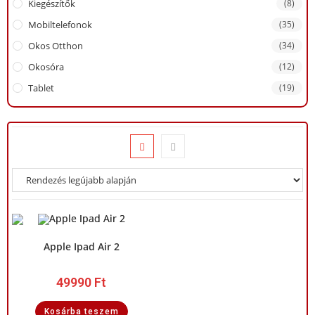
Kiegészítők
(8)
Mobiltelefonok
(35)
Okos Otthon
(34)
Okosóra
(12)
Tablet
(19)
Apple Ipad Air 2
49990
Ft
Kosárba teszem