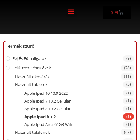
0
Ft
FELÚJÍTOTT KÉSZÜLÉKEK
Termék szürő
Fej És Fülhallgatók
(9)
Felújított Készülékek
(78)
Használt okosórák
(11)
Használt tabletek
(5)
Apple Ipad 10 10.9 2022
(1)
Apple Ipad 7 10.2 Cellular
(1)
Apple Ipad 8 10.2 Cellular
(1)
Apple Ipad Air 2
(1)
Apple Ipad Air 5 64GB Wifi
(1)
Használt telefonok
(62)