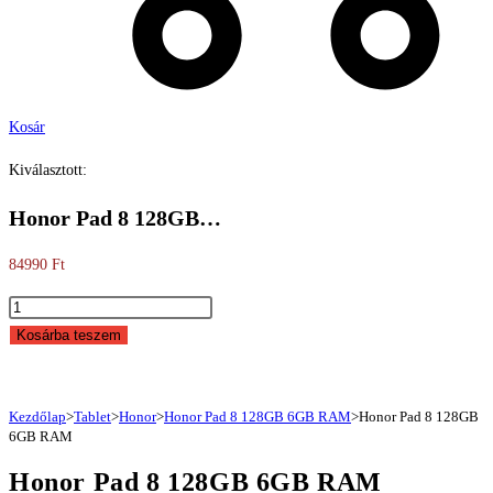
Kosár
Kiválasztott:
Honor Pad 8 128GB…
84990
Ft
Honor
Pad
Kosárba teszem
8
128GB
6GB
Kezdőlap
>
Tablet
>
Honor
>
Honor Pad 8 128GB 6GB RAM
>
Honor Pad 8 128GB
6GB RAM
RAM
mennyiség
Honor Pad 8 128GB 6GB RAM