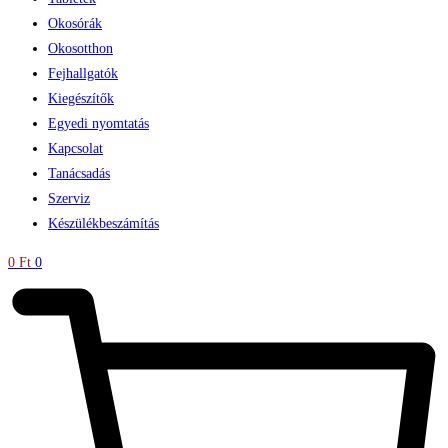
Okosórák
Okosotthon
Fejhallgatók
Kiegészítők
Egyedi nyomtatás
Kapcsolat
Tanácsadás
Szerviz
Készülékbeszámítás
0
Ft
0