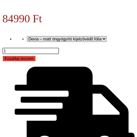
84990
Ft
Honor
Pad
Kosárba teszem
8
128GB
6GB
RAM
mennyiség