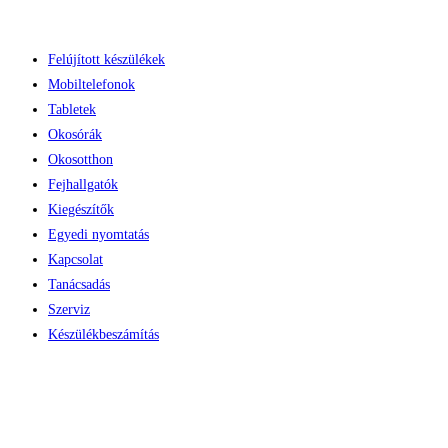
Skip
to
Felújított készülékek
content
Mobiltelefonok
Tabletek
Okosórák
Okosotthon
Fejhallgatók
Kiegészítők
Egyedi nyomtatás
Kapcsolat
Tanácsadás
Szerviz
Készülékbeszámítás