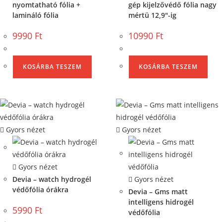
nyomtatható fólia +
gép kijelzővédő fólia nagy
lamináló fólia
mértü 12,9″-ig
9990
Ft
10990
Ft
KOSÁRBA TESZEM
KOSÁRBA TESZEM
Gyors nézet
Gyors nézet
Gyors nézet
Devia – watch hydrogél
Gyors nézet
védőfólia órákra
Devia – Gms matt
intelligens hidrogél
5990
Ft
védőfólia