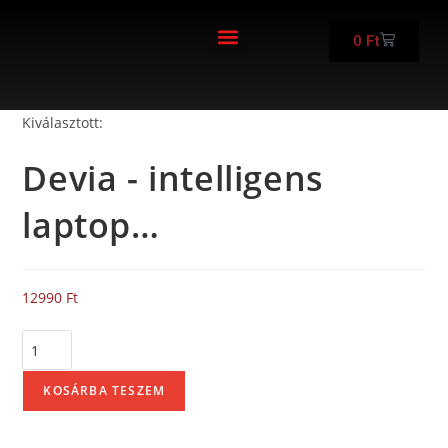
0
Ft
FELÚJÍTOTT KÉSZÜLÉKEK
Kiválasztott:
Devia - intelligens
laptop…
12990
Ft
KOSÁRBA TESZEM