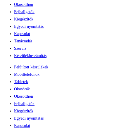
Okosotthon
Fejhallgatók
Kiegészítők
Egyedi nyomtatás
Kapcsolat
Tanácsadás
Szerviz
Készülékbeszámítás
Felújított készülékek
Mobiltelefonok
Tabletek
Okosórák
Okosotthon
Fejhallgatók
Kiegészítők
Egyedi nyomtatás
Kapcsolat