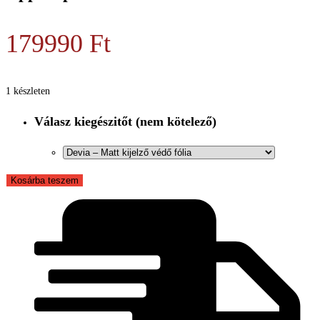
179990
Ft
1 készleten
Válasz kiegészitőt (nem kötelező)
Apple
Kosárba teszem
Iphone
13
mennyiség