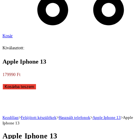
Kosár
Kiválasztott:
Apple Iphone 13
179990
Ft
Apple
Kosárba teszem
Iphone
13
mennyiség
Kezdőlap
>
Felújított készülékek
>
Használt telefonok
>
Apple Iphone 13
>
Apple
Iphone 13
Apple Iphone 13