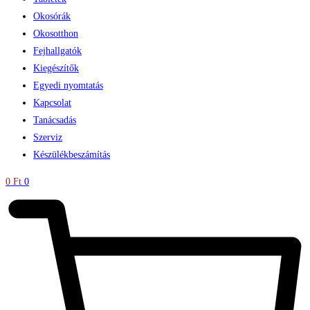
Okosórák
Okosotthon
Fejhallgatók
Kiegészítők
Egyedi nyomtatás
Kapcsolat
Tanácsadás
Szerviz
Készülékbeszámítás
0
Ft
0