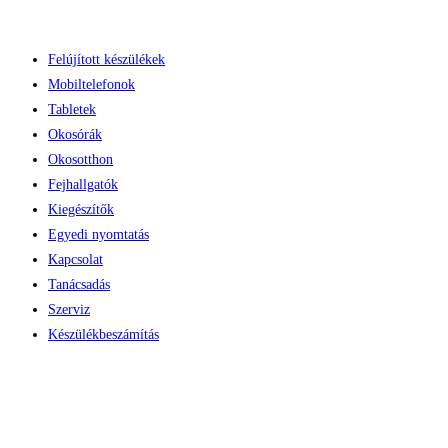
Skip
to
Felújított készülékek
content
Mobiltelefonok
Tabletek
Okosórák
Okosotthon
Fejhallgatók
Kiegészítők
Egyedi nyomtatás
Kapcsolat
Tanácsadás
Szerviz
Készülékbeszámítás