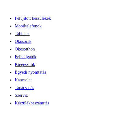
Skip
to
Felújított készülékek
content
Mobiltelefonok
Tabletek
Okosórák
Okosotthon
Fejhallgatók
Kiegészítők
Egyedi nyomtatás
Kapcsolat
Tanácsadás
Szerviz
Készülékbeszámítás