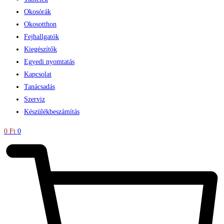
Okosórák
Okosotthon
Fejhallgatók
Kiegészítők
Egyedi nyomtatás
Kapcsolat
Tanácsadás
Szerviz
Készülékbeszámítás
0
Ft
0