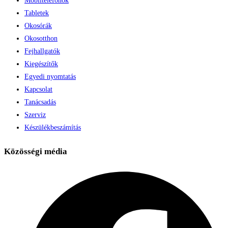
Mobiltelefonok
Tabletek
Okosórák
Okosotthon
Fejhallgatók
Kiegészítők
Egyedi nyomtatás
Kapcsolat
Tanácsadás
Szerviz
Készülékbeszámítás
Közösségi média