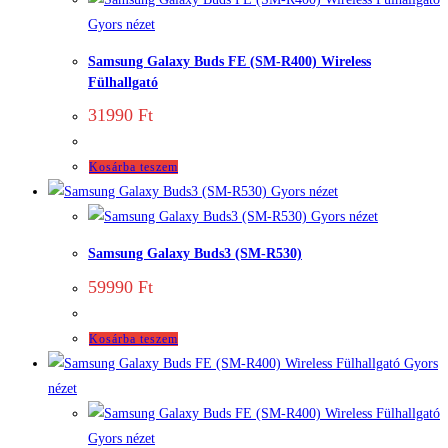
Gyors nézet
Samsung Galaxy Buds FE (SM-R400) Wireless
Fülhallgató
31990
Ft
Kosárba teszem
Gyors nézet
Gyors nézet
Samsung Galaxy Buds3 (SM-R530)
59990
Ft
Kosárba teszem
Gyors
nézet
Gyors nézet