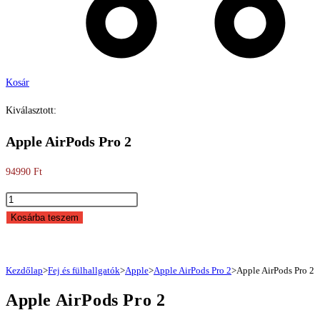
Kosár
Kiválasztott:
Apple AirPods Pro 2
94990
Ft
Apple
AirPods
Kosárba teszem
Pro
2
mennyiség
Kezdőlap
>
Fej és fülhallgatók
>
Apple
>
Apple AirPods Pro 2
>
Apple AirPods Pro 2
Apple AirPods Pro 2