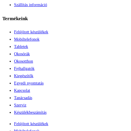
Szállítás információ
Termékeink
Felújított készülékek
Mobiltelefonok
Tabletek
Okosórák
Okosotthon
Fejhallgatók
Kiegészítők
Egyedi nyomtatás
Kapcsolat
Tanácsadás
Szerviz
Készülékbeszámítás
Felújított készülékek