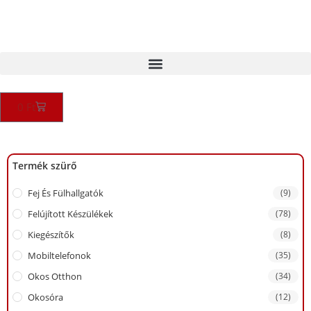
0
Ft
Termék szürő
Fej És Fülhallgatók
(9)
Felújított Készülékek
(78)
Kiegészítők
(8)
Mobiltelefonok
(35)
Okos Otthon
(34)
Okosóra
(12)