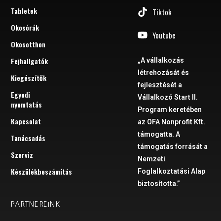
Tabletek
Tiktok
Okosórák
Youtube
Okosotthon
Fejhallgatók
„A vállalkozás
létrehozását és
Kiegészítők
fejlesztését a
Egyedi
Vállalkozó Start II.
nyomtatás
Program keretében
Kapcsolat
az OFA Nonprofit Kft.
támogatta. A
Tanácsadás
támogatás forrását a
Szerviz
Nemzeti
Készülékbeszámítás
Foglalkoztatási Alap
biztosította.”
PARTNEREINK