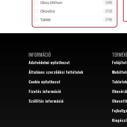
Okos Otthon
(34)
Okosóra
(12)
Tablet
(19)
INFORMÁCIÓ
TERMÉK
Adatvédelmi nyilatkozat
Felújíto
Általános szerződési feltételek
Mobiltel
Cookie nyilatkozat
Tabletek
Fizetés információ
Okosórá
Szállítás információ
Okosott
Fejhallg
Kiegészí