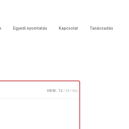
k
Egyedi nyomtatás
Kapcsolat
Tanácsadás
VIEW:
12
24
ALL