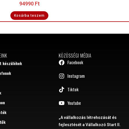
94990
Ft
Kosárba teszem
EINK
KÖZÖSSÉGI MÉDIA
Facebook
tt készülékek
efonok
Instagram
Tiktok
k
hon
Youtube
atók
„A vállalkozás létrehozását és
tők
fejlesztését a Vállalkozó Start II.