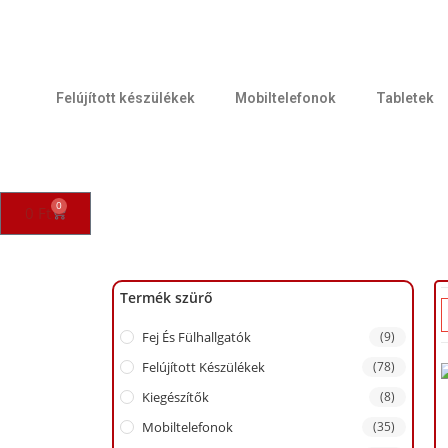
Felújított készülékek
Mobiltelefonok
Tabletek
0
0
Ft
Termék szürő
Fej És Fülhallgatók
(9)
Felújított Készülékek
(78)
Kiegészítők
(8)
Mobiltelefonok
(35)