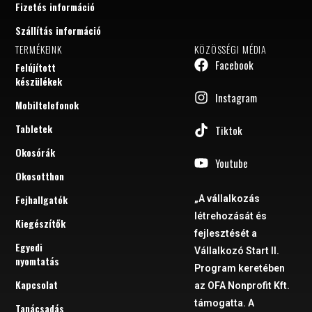
Fizetés információ
Szállítás információ
TERMÉKEINK
KÖZÖSSÉGI MÉDIA
Facebook
Felújított
készülékek
Instagram
Mobiltelefonok
Tabletek
Tiktok
Okosórák
Youtube
Okosotthon
Fejhallgatók
„A vállalkozás
létrehozását és
Kiegészítők
fejlesztését a
Egyedi
Vállalkozó Start II.
nyomtatás
Program keretében
Kapcsolat
az OFA Nonprofit Kft.
támogatta. A
Tanácsadás