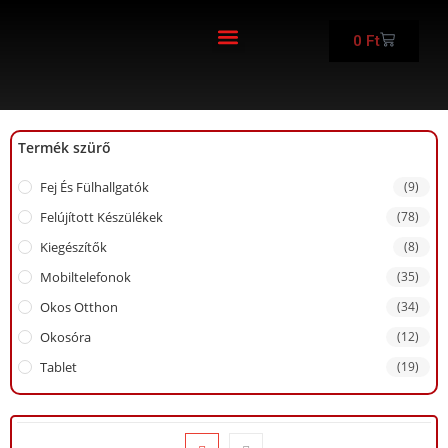
0
Ft
FELÚJÍTOTT KÉSZÜLÉKEK
Termék szürő
Fej És Fülhallgatók
(9)
Felújított Készülékek
(78)
Kiegészítők
(8)
Mobiltelefonok
(35)
Okos Otthon
(34)
Okosóra
(12)
Tablet
(19)