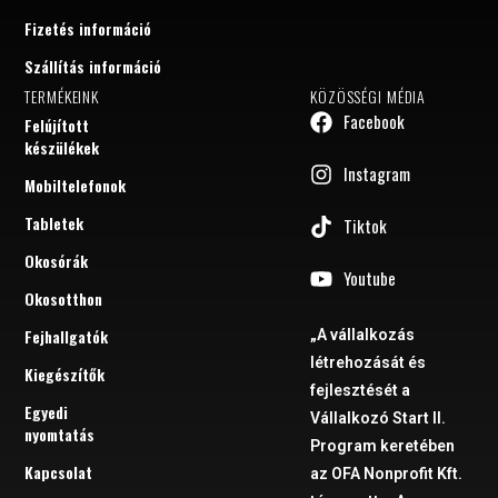
Fizetés információ
Szállítás információ
TERMÉKEINK
KÖZÖSSÉGI MÉDIA
Facebook
Felújított
készülékek
Instagram
Mobiltelefonok
Tabletek
Tiktok
Okosórák
Youtube
Okosotthon
Fejhallgatók
„A vállalkozás
létrehozását és
Kiegészítők
fejlesztését a
Egyedi
Vállalkozó Start II.
nyomtatás
Program keretében
Kapcsolat
az OFA Nonprofit Kft.