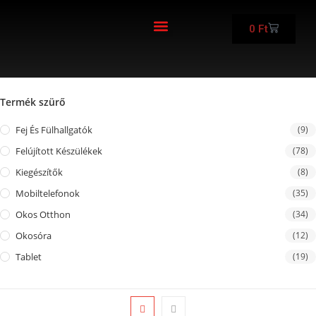
0
Ft
FELÚJÍTOTT KÉSZÜLÉKEK
Termék szürő
Fej És Fülhallgatók
(9)
Felújított Készülékek
(78)
Kiegészítők
(8)
Mobiltelefonok
(35)
Okos Otthon
(34)
Okosóra
(12)
Tablet
(19)